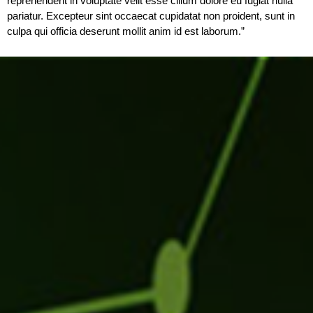
reprehenderit in voluptate velit esse cillum dolore eu fugiat nulla
pariatur. Excepteur sint occaecat cupidatat non proident, sunt in
culpa qui officia deserunt mollit anim id est laborum.”