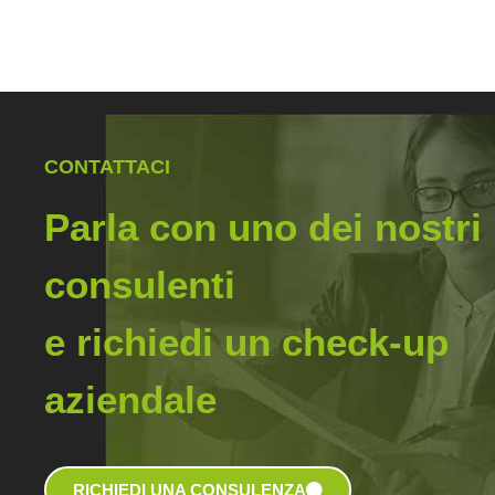
CONTATTACI
Parla con uno dei nostri
consulenti
e richiedi un check-up
aziendale
RICHIEDI UNA CONSULENZA