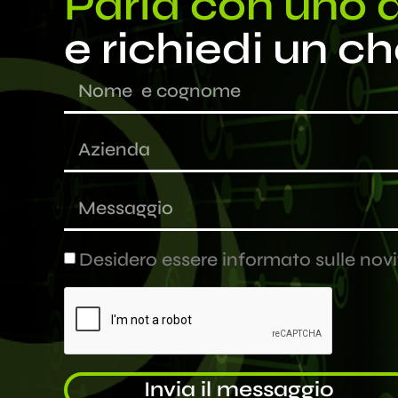
Parla con uno d
e richiedi un c
Desidero essere informato sulle novit
Invia il messaggio