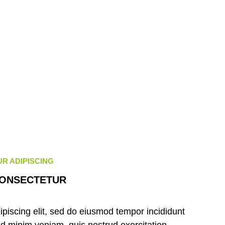
R ADIPISCING
CONSECTETUR
piscing elit, sed do eiusmod tempor incididunt
ad minim veniam, quis nostrud exercitation