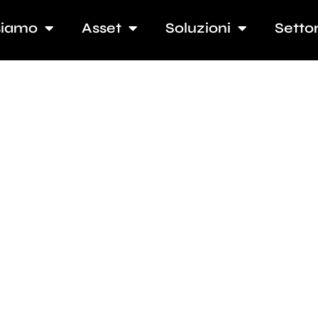
siamo
Asset
Soluzioni
Settor
consectetur adipiscing elit, sed do
t labore et dolore magna aliqua. Ut e
d exercitation ullamco laboris nisi ut
equat.