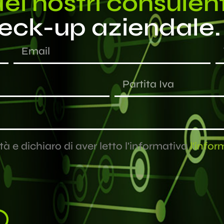
ei nostri consulent
heck-up aziendale.
à e dichiaro di aver letto l'informativa
l'infor