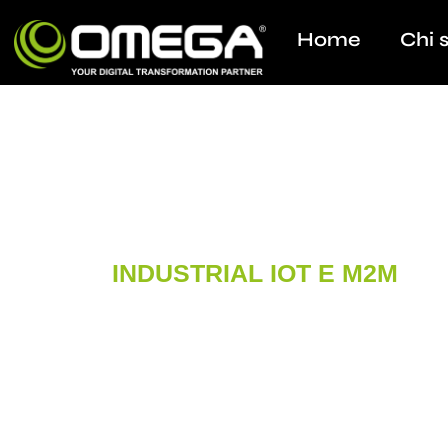
Home
Chi 
INDUSTRIAL IOT E M2M
Lorem ipsum dolor sit amet, 
eiusmod tempor incididunt u
ad minim veniam, quis nostru
aliquip ex ea commodo cons