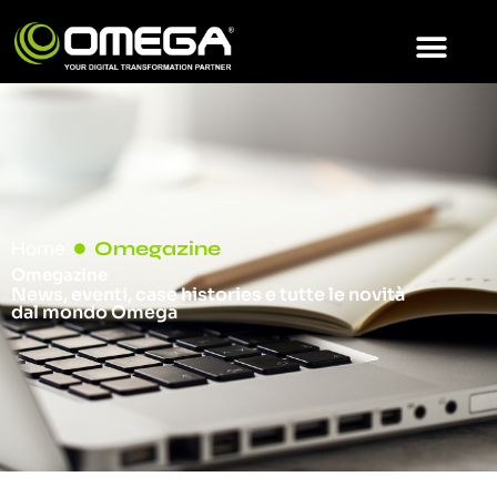
Home
Omegazine
Omegazine
News, eventi, case histories e tutte le novità
dal mondo Omega