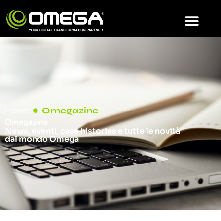
Home
Omegazine
Omegazine
News, eventi, case histories e tutte le novità
dal mondo Omega