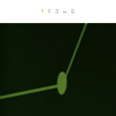
1
2
3
…
5