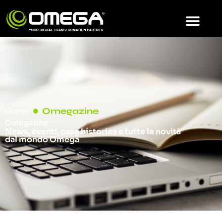
Home
Omegazine
Omegazine
News, eventi, case histories e tutte le novità
dal mondo Omega