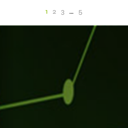
1
2
3
…
5