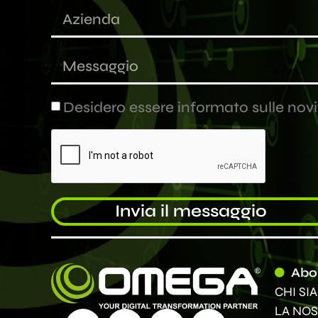
Desidero essere informato sulle novit
Invia il messaggio
Alternative:
Abo
CHI SI
LA NOS