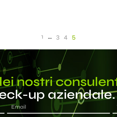
1
…
3
4
5
ei nostri consulent
heck-up aziendale.