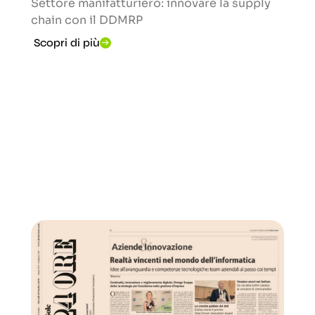
Settore manifatturiero: innovare la supply
chain con il DDMRP
Scopri di più