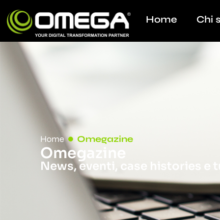
Home
Chi 
Home
Omegazine
Omegazine
News, eventi, case histories e