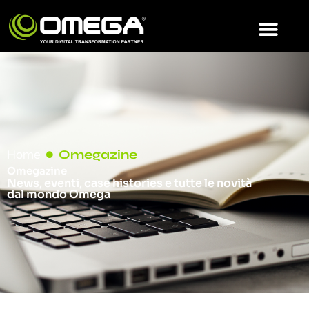
Home
Omegazine
Omegazine
News, eventi, case histories e tutte le novità
dal mondo Omega