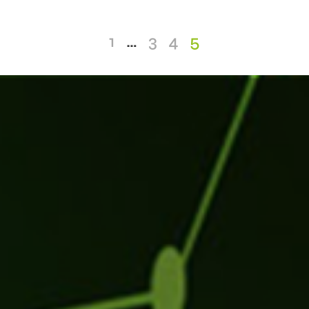
1
…
3
4
5