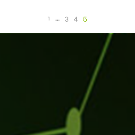
1
…
3
4
5