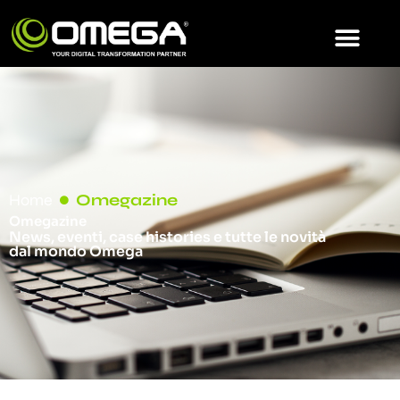
Home
Omegazine
Omegazine
News, eventi, case histories e tutte le novità
dal mondo Omega